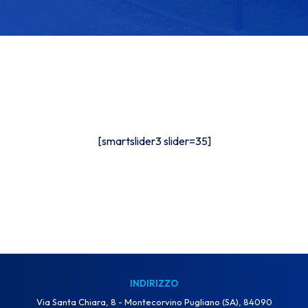
[smartslider3 slider=35]
INDIRIZZO
Via Santa Chiara, 8 - Montecorvino Pugliano (SA), 84090