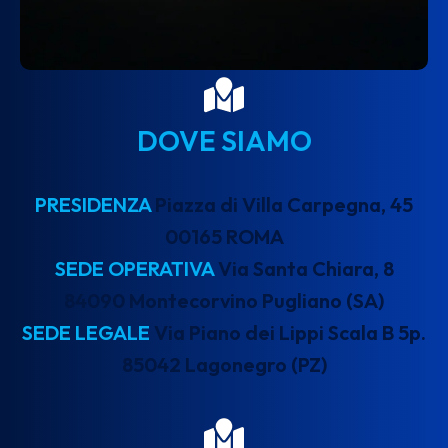
DOVE SIAMO
PRESIDENZA
Piazza di Villa Carpegna, 45
00165 ROMA
SEDE OPERATIVA
Via Santa Chiara, 8
84090 Montecorvino Pugliano (SA)
SEDE LEGALE
Via Piano dei Lippi Scala B 5p.
85042 Lagonegro (PZ)