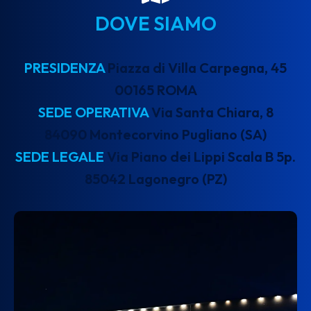
DOVE SIAMO
PRESIDENZA
Piazza di Villa Carpegna, 45
00165 ROMA
SEDE OPERATIVA
Via Santa Chiara, 8
84090 Montecorvino Pugliano (SA)
SEDE LEGALE
Via Piano dei Lippi Scala B 5p.
85042 Lagonegro (PZ)