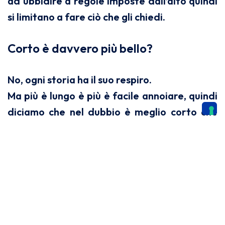
ad ubbidire a regole imposte dall’alto quindi
si limitano a fare ciò che gli chiedi.
Corto è davvero più bello?
No, ogni storia ha il suo respiro.
Ma più è lungo è più è facile annoiare, quindi
diciamo che nel dubbio è meglio corto che
lungo. Il cortometraggio costringe alla
sintesi, quindi sicuramente è più facile
rimanere all’essenziale e non sbrodolare.
Qual è il suo stato d’animo quando,
per necessità di lunghezza della
pellicola, deve rinunciare ad una