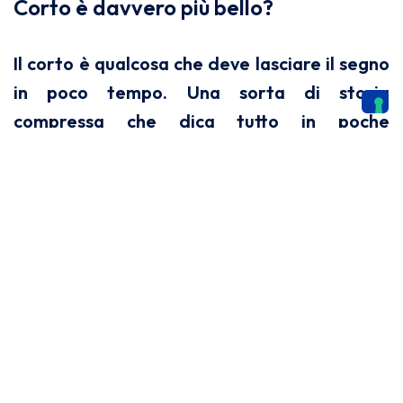
Corto è davvero più bello?
Il corto è qualcosa che deve lasciare il segno
in poco tempo. Una sorta di storia
compressa che dica tutto in poche
parole/minuti. Fondamentale è l’equilibrio
della narrazione.
Credo comunque che il corto sia diverso da
un lungo per moltissime cose.
Non credo sia più bello. Diverso sicuramente.
Qual è il suo stato d’animo quando,
per necessità di lunghezza della
pellicola, deve rinunciare ad una