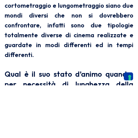
cortometraggio e lungometraggio siano due
mondi diversi che non si dovrebbero
confrontare, infatti sono due tipologie
totalmente diverse di cinema realizzate e
guardate in modi differenti ed in tempi
differenti.
Qual è il suo stato d’animo quando,
per necessità di lunghezza della
pellicola, deve rinunciare ad una
scena ben fatta?
Queste cose non mi preoccupano, perché
quando decido di fare un corto cerco di farlo