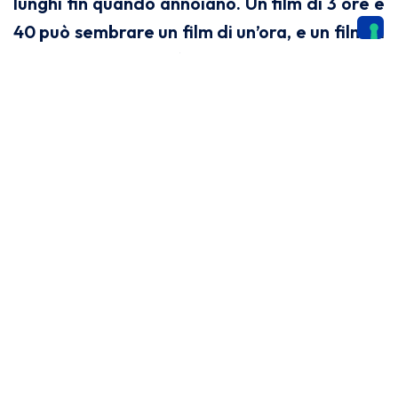
lunghi fin quando annoiano. Un film di 3 ore e
40 può sembrare un film di un’ora, e un film di
un’ora e mezza può sembrare un film di 5
ore”.
Quello che voglio dire è che dipende dalla
storia che si vuole raccontare. Sicuramente i
cortometraggi aiutano a fare selezione di
scene e situazioni.
Nei cortometraggi bisogna andare diritti al
punto e questa è una cosa che se imparata
può rendere eventuali lungometraggi futuri
dei film che non annoiano. E questo lo si può
imparare più facilmente facendo esperienza
sui cortometraggi.