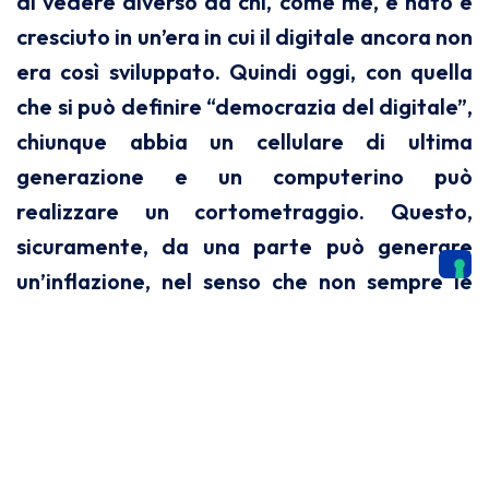
di vedere diverso da chi, come me, è nato e
cresciuto in un’era in cui il digitale ancora non
era così sviluppato. Quindi oggi, con quella
che si può definire “democrazia del digitale”,
chiunque abbia un cellulare di ultima
generazione e un computerino può
realizzare un cortometraggio. Questo,
sicuramente, da una parte può generare
un’inflazione, nel senso che non sempre le
buone idee o i buoni propositi corrispondono
a qualità; dall’altra, però, può far si che
chiunque, veramente, possa realizzare e
vedere realizzate le proprie idee, se ne ha.
Quindi credo che il rapporto sia ottimo,