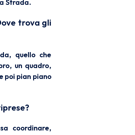
ia Strada.
ove trova gli
nda, quello che
bro, un quadro,
 e poi pian piano
 riprese?
esa coordinare,