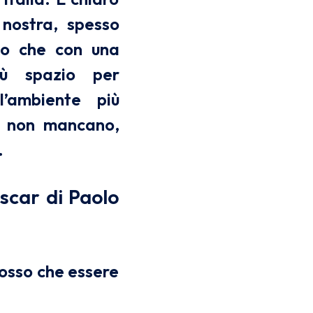
 nostra, spesso
nto che con una
iù spazio per
’ambiente più
re non mancano,
.
scar di Paolo
 posso che essere