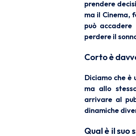
prendere decisi
ma il Cinema, 
può accadere c
perdere il sonn
Corto è davve
Diciamo che è u
ma allo stesso
arrivare al pu
dinamiche diver
Qual è il suo