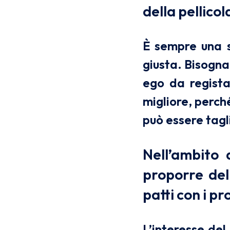
della pellico
È sempre una sc
giusta. Bisogna
ego da regista
migliore, perch
può essere tagl
Nell’ambito 
proporre del
patti con i pr
L’interesse del