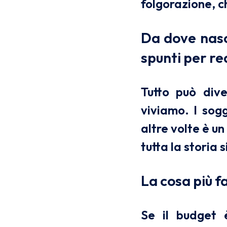
folgorazione, c
Da dove nasc
spunti per re
Tutto può dive
viviamo. I sog
altre volte è un
tutta la storia s
La cosa più fa
Se il budget è