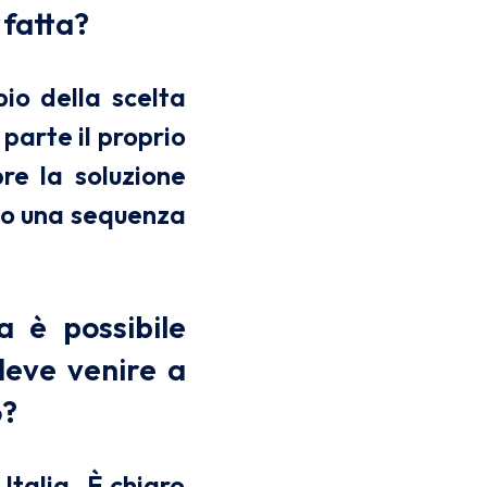
 fatta?
bio della scelta
parte il proprio
re la soluzione
ndo una sequenza
a è possibile
deve venire a
o?
Italia. È chiaro