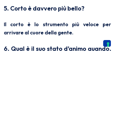
5. Corto è davvero più bello?
Il corto è lo strumento più veloce per
arrivare al cuore della gente.
6. Qual è il suo stato d’animo quando,
per necessità di lunghezza della
pellicola, deve rinunciare ad una
scena ben fatta?
Una profonda amarezza, ma capita spesso.
7. Nell’ambito del cinema italiano, in
che misura è possibile proporre delle