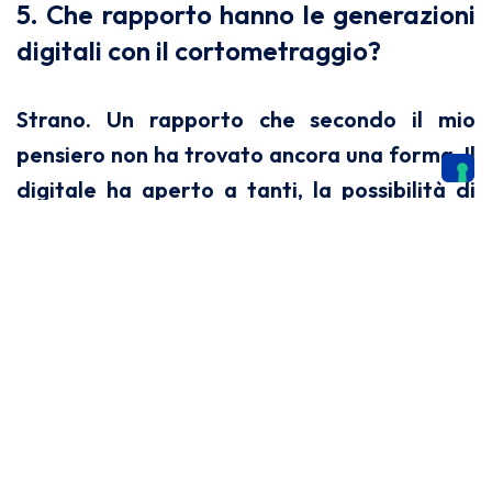
5. Che rapporto hanno le generazioni
digitali con il cortometraggio?
Strano. Un rapporto che secondo il mio
pensiero non ha trovato ancora una forma. Il
digitale ha aperto a tanti, la possibilità di
realizzare i propri progetti. Ma nonostante
questo, vedo aumentare sempre di più
aridità di racconto e mancanza di
consapevolezza. Il fattore tecnico oggi
sembra prevalere su quello artistico. Forse
sarebbe meglio fare un passo indietro e
avere più rispetto nei confronti di questo
lavoro.