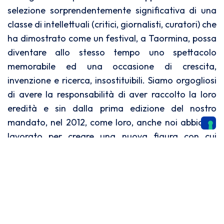
selezione sorprendentemente significativa di una
classe di intellettuali (critici, giornalisti, curatori) che
ha dimostrato come un festival, a Taormina, possa
diventare allo stesso tempo uno spettacolo
memorabile ed una occasione di crescita,
invenzione e ricerca, insostituibili. Siamo orgogliosi
di avere la responsabilità di aver raccolto la loro
eredità e sin dalla prima edizione del nostro
mandato, nel 2012, come loro, anche noi abbiamo
lavorato per creare una nuova figura con cui
disegnare questa antica domanda. Il cinema è lo
strumento più strepitoso per reinventare il mondo o
la gelatina più fedele per registrarne la sua
impronta digitale?
In realtà, le domande relative ad un festival, oggi,