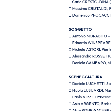
□ Carlo CRESTO-DINA (T
□ Massimo CRISTALDI, F
□ Domenico PROCACCI, 
SOGGETTO
□ Antonio MORABITO – Il
□ Edoardo WINSPEARE, A
□ Michele ASTORI, Pierf
□ Alessandro ROSSETTO,
□ Daniela GAMBARO, Mat
SCENEGGIATURA
□ Daniele LUCHETTI, Sa
□ Nicola LUSUARDI, Mar
□ Paolo VIRZI’, Frances
□ Asia ARGENTO, Barba
□ Alice ROHRWACHER – 