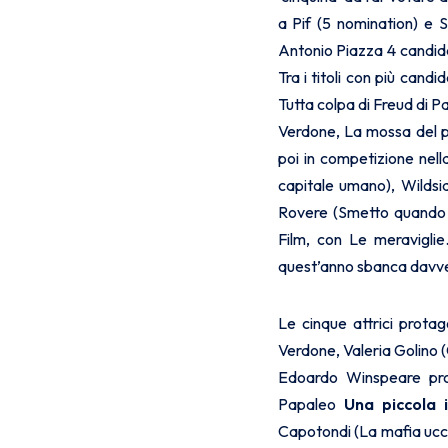
a Pif (5 nomination) e 
Antonio Piazza 4 candid
Tra i titoli con più cand
Tutta colpa di Freud di P
Verdone, La mossa del pi
poi in competizione nell
capitale umano), Wildsi
Rovere (Smetto quando 
Film, con Le meraviglie
quest’anno sbanca davver
Le cinque attrici prota
Verdone, Valeria Golino (
Edoardo Winspeare prot
Papaleo
Una piccola 
Capotondi (La mafia ucc