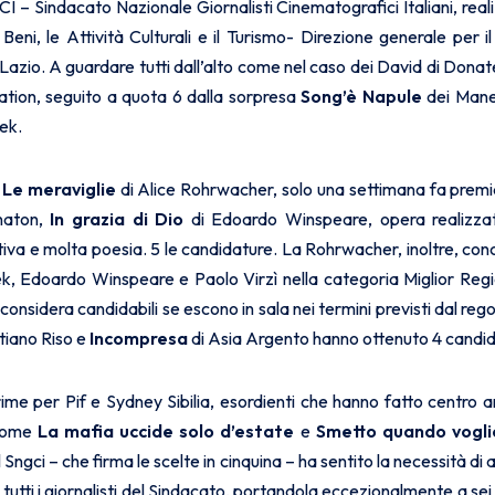
 – Sindacato Nazionale Giornalisti Cinematografici Italiani, reali
Beni, le Attività Culturali e il Turismo- Direzione generale per 
Lazio. A guardare tutti dall’alto come nel caso dei David di Donat
ation, seguito a quota 6 dalla sorpresa
Song’è Napule
dei Mane
ek.
a
Le meraviglie
di Alice Rohrwacher, solo una settimana fa premi
naton,
In grazia di Dio
di Edoardo Winspeare, opera realizza
tiva e molta poesia. 5 le candidature. La Rohrwacher, inoltre, con
, Edoardo Winspeare e Paolo Virzì nella categoria Miglior Regia
considera candidabili se escono in sala nei termini previsti dal r
tiano Riso e
Incompresa
di Asia Argento hanno ottenuto 4 candid
ime per Pif e Sydney Sibilia, esordienti che hanno fatto centro an
 come
La mafia uccide solo d’estate
e
Smetto quando vogli
el Sngci – che firma le scelte in cinquina – ha sentito la necessità di
a tutti i giornalisti del Sindacato, portandola eccezionalmente a se