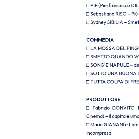
□ PIF (Pierfrancesco DIL
□ Sebastiano RISO – Più
□ Sydney SIBILIA – Smet
COMMEDIA
□ LA MOSSA DEL PINGU
□ SMETTO QUANDO VOGL
□ SONG’E NAPULE – de
□ SOTTO UNA BUONA S
□ TUTTA COLPA DI FRE
PRODUTTORE
□ Fabrizio DONVITO, B
Cinema) – Il capitale um
□ Mario GIANANI e Loren
Incompresa