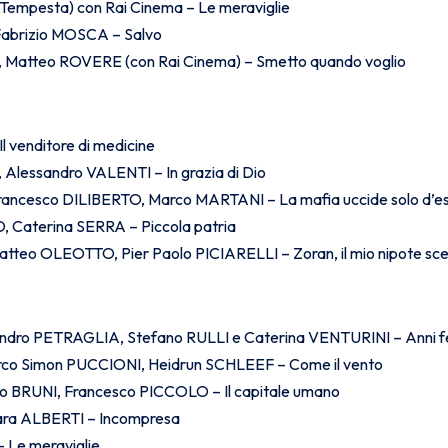
empesta) con Rai Cinema – Le meraviglie
abrizio MOSCA – Salvo
Matteo ROVERE (con Rai Cinema) – Smetto quando voglio
 venditore di medicine
lessandro VALENTI – In grazia di Dio
rancesco DILIBERTO, Marco MARTANI – La mafia uccide solo d’e
 Caterina SERRA – Piccola patria
teo OLEOTTO, Pier Paolo PICIARELLI – Zoran, il mio nipote sc
ndro PETRAGLIA, Stefano RULLI e Caterina VENTURINI – Anni fe
co Simon PUCCIONI, Heidrun SCHLEEF – Come il vento
co BRUNI, Francesco PICCOLO – Il capitale umano
ra ALBERTI – Incompresa
Le meraviglie