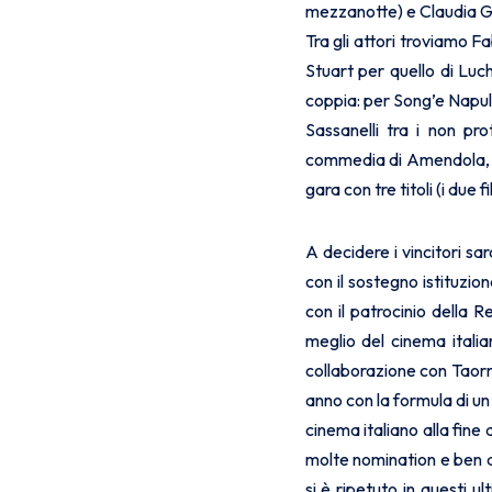
mezzanotte) e Claudia Ge
Tra gli attori troviamo F
Stuart per quello di Luch
coppia: per Song’e Napul
Sassanelli tra i non pr
commedia di Amendola
gara con tre titoli (i du
A decidere i vincitori sa
con il sostegno istituzi
con il patrocinio della
meglio del cinema italia
collaborazione con Taor
anno con la formula di un
cinema italiano alla fine
molte nomination e ben q
si è ripetuto in questi u