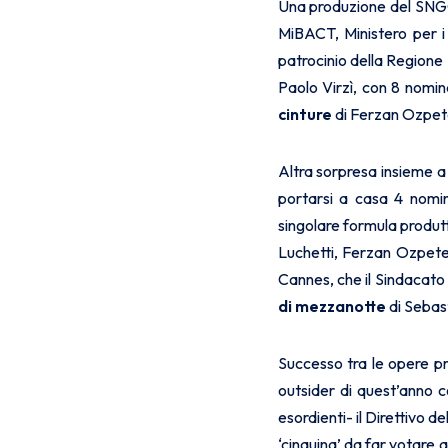
Una produzione del SNGCI
MiBACT, Ministero per i 
patrocinio della Regione 
Paolo Virzì, con 8 nomin
cinture
di Ferzan Ozpet
Altra sorpresa insieme 
portarsi a casa 4 nomi
singolare formula produt
Luchetti, Ferzan Ozpetek
Cannes, che il Sindacato 
di mezzanotte
di Sebas
Successo tra le opere pr
outsider di quest’anno
esordienti- il Direttivo d
‘cinquina’ da far votare 