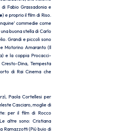
o di Fabio Grassadonia e
te
) e proprio il film di Riso.
‘cinquine’ commedie come
 una buona stella di Carlo
io. Grandi e piccoli sono
n e Motorino Amaranto (Il
a) e la coppia Procacci-
o Cresto-Dina, Tempesta
pporto di Rai Cinema che
irzì, Paola Cortellesi per
eleste Casciaro, moglie di
e: per il film di Rocco
e altre sono: Cristiana
la Ramazzotti (Più buio di