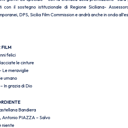
ti con il sostegno istituzionale di Regione Siciliana- Assesso
oranei, DPS, Sicilia Film Commission e andrà anche in onda all’este
 FILM
i felici
cciate le cinture
Le meraviglie
ale umano
In grazia di Dio
ORDIENTE
stellana Bandiera
Antonio PIAZZA – Salvo
 niente