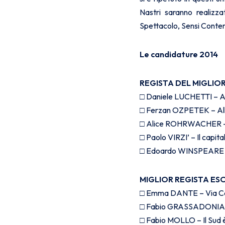
Nastri saranno realizza
Spettacolo, Sensi Contemp
Le candidature 2014
REGISTA DEL MIGLIOR
□ Daniele LUCHETTI – Ann
□ Ferzan OZPETEK – Alla
□ Alice ROHRWACHER – 
□ Paolo VIRZI’ – Il capit
□ Edoardo WINSPEARE – 
MIGLIOR REGISTA ES
□ Emma DANTE – Via Ca
□ Fabio GRASSADONIA, 
□ Fabio MOLLO – Il Sud è