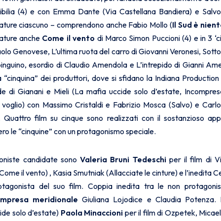
Sibilia (4) e con Emma Dante (Via Castellana Bandiera) e Salv
ature ciascuno – comprendono anche Fabio Mollo (
Il Sud è nien
idature anche
Come il vento
di Marco Simon Puccioni (4) e in 3 
aolo Genovese, L’ultima ruota del carro di Giovanni Veronesi, Sotto
nguino, esordio di Claudio Amendola e L’intrepido di Gianni Amel
a “cinquina” dei produttori, dove si sfidano la Indiana Productio
de di Gianani e Mieli (La mafia uccide solo d’estate, Incompres
voglio) con Massimo Cristaldi e Fabrizio Mosca (Salvo) e Carl
. Quattro film su cinque sono realizzati con il sostanzioso a
o le “cinquine” con un protagonismo speciale.
goniste candidate sono
Valeria Bruni Tedeschi
per il film di V
Come il vento) , Kasia Smutniak (Allacciate le cinture) e l’inedita C
agonista del suo film. Coppia inedita tra le non protagonist
impresa meridionale
Giuliana Lojodice e Claudia Potenza. L
ide solo d’estate)
Paola Minaccioni
per il film di Ozpetek, Micae