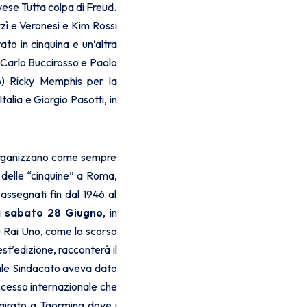
ese Tutta colpa di Freud.
rzì e Veronesi e Kim Rossi
ato in cinquina e un’altra
 Carlo Buccirosso e Paolo
ro) Ricky Memphis per la
Italia e Giorgio Pasotti, in
he organizzano come sempre
 delle “cinquine” a Roma,
ssegnati fin dal 1946 al
a sabato 28 Giugno
, in
 Rai Uno, come lo scorso
st’edizione, racconterà il
quale Sindacato aveva dato
ccesso internazionale che
à girato a Taormina dove i