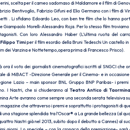
rini, scelta per il cameo sadomaso di Maldamore e il film di Genov
abrizio Bentivoglio, Fabrizio Gifuni ed Elio Germano con i film di Vi
etti . Li sfidano Edoardo Leo, con ben tre film che lo hanno port
e Giampaolo Morelli-Alessandro Roja. Per lo stesso film troviamo
otagonisti. Con loro Alessandro Haber (L’ultima ruota del car
,
Filippo Timi
per il film esordio della Bruni Tedeschi Un castello in 
e film dei Vanzina e Nottetempo,opera prima di Francesco Prisco).
rà ora il voto dei giornalisti cinematografici iscritti al SNGCI c
onale di MiBACT -Direzione Generale per il Cinema- e in occasione
 Regione Lazio – main sponsor BNL Gruppo BNP Paribas- i premi a
no. I Nastri, che si chiuderanno al
Teatro Antico di Taormin
mina Arte avranno come sempre una seconda serata televisiva su
 magazine che attraverso i premi e soprattutto i protagonisti di que
 di una stagione splendida tra l’Oscar® a La grande bellezza (al 
uattro Nastri già nel 2013, subito dopo il debutto a Cannes) al su
ltimi giorni. Lo speciale – con la cronaca della premiazione- sar