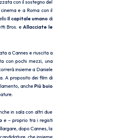
zzata con il sostegno del
il cinema e a Roma con il
ello
Il capitale umano
di
tti Bros. e
Allacciate le
ata a Cannes e riuscita a
ta con pochi mezzi, una
correrà insieme a Daniele
. A proposito dei film di
egolamento, anche
Più buio
ature.
che in sala con altri due
o
e – proprio tra i registi
 allargare, dopo Cannes, la
i candidature, che insieme