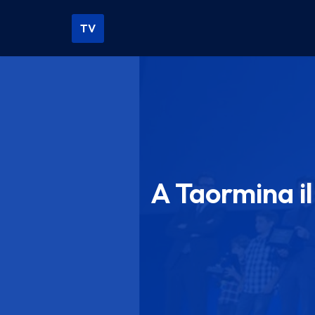
TV
Vai
al
contenuto
A Taormina il