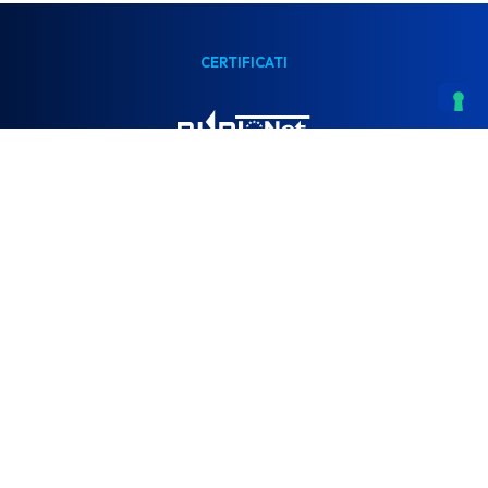
CERTIFICATI
ISO:9001 - ISO:20121 - ISO:14001 - ISO:45001 - UNI PDR 125 - SA 8000
INDIRIZZO
Via Santa Chiara, 8 - Montecorvino Pugliano (SA), 84090
TELEFONO
+39 089 924 3003
E-MAIL
info@gruppoeventi.org