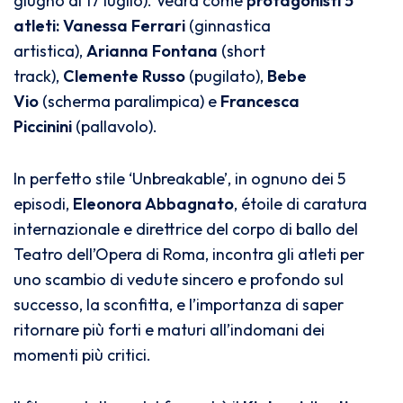
giugno al 17 luglio). Vedrà come
protagonisti 5
atleti:
Vanessa Ferrari
(ginnastica
artistica),
Arianna Fontana
(short
track),
Clemente Russo
(pugilato),
Bebe
Vio
(scherma paralimpica) e
Francesca
Piccinini
(pallavolo).
In perfetto stile ‘Unbreakable’, in ognuno dei 5
episodi,
Eleonora Abbagnato
, étoile di caratura
internazionale e direttrice del corpo di ballo del
Teatro dell’Opera di Roma, incontra gli atleti per
uno scambio di vedute sincero e profondo sul
successo, la sconfitta, e l’importanza di saper
ritornare più forti e maturi all’indomani dei
momenti più critici.