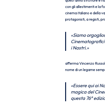
quest’anno strutture e ri
con gli allestimenti e la 
cinema italiano e della va
protagonisti, a registi, pr
«Siamo orgoglios
Cinematografici 
i Nastri.
»
afferma Vincenzo Russoli
nome di un legame sempre 
«
Essere qui ai Na
magica del Cinem
questa 76° edizi