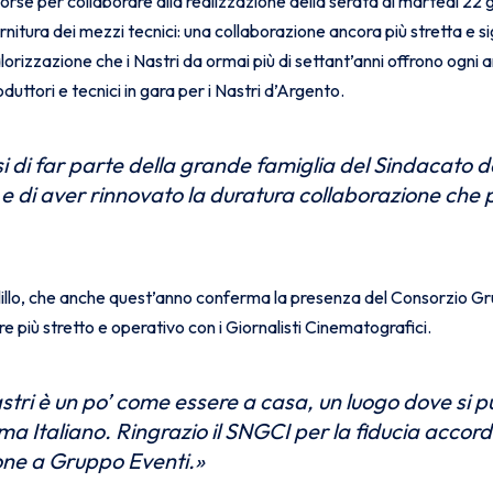
sorse per collaborare alla realizzazione della serata di martedì 22
fornitura dei mezzi tecnici: una collaborazione ancora più stretta e s
lorizzazione che i Nastri da ormai più di settant’anni offrono ogni ann
oduttori e tecnici in gara per i Nastri d’Argento.
i di
far parte della grande famiglia del Sindacato de
e di aver rinnovato la duratura collaborazione che
llo, che anche quest’anno conferma la presenza del Consorzio Gru
più stretto e operativo con i Giornalisti Cinematografici.
stri è un po’ come essere a casa, un luogo dove si pu
a Italiano. Ringrazio il SNGCI per la fiducia accor
one a Gruppo Eventi.
»