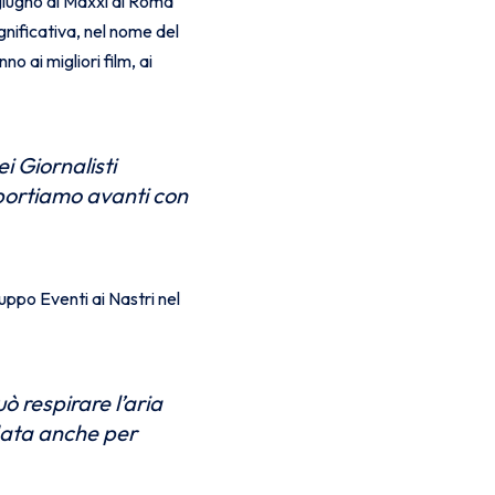
 giugno al Maxxi di Roma
ignificativa, nel nome del
o ai migliori film, ai
i Giornalisti
 portiamo avanti con
ppo Eventi ai Nastri nel
ò respirare l’aria
data anche per