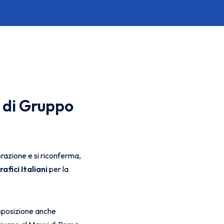
a di Gruppo
orazione e si riconferma,
fici Italiani
per la
isposizione anche