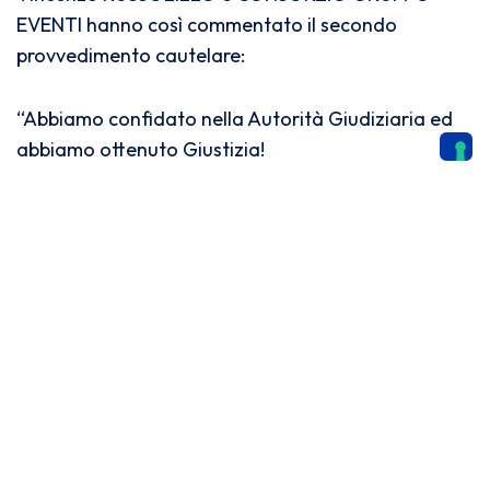
EVENTI hanno così commentato il secondo
provvedimento cautelare:
“Abbiamo confidato nella Autorità Giudiziaria ed
abbiamo ottenuto Giustizia!
Il Tribunale di Genova ha confermato ancora una
volta – con straordinaria tempestività – l’inibitoria
disposta contro Devis Paganelli e la Are
Communication International.
Ogni tentativo di confusione e/o di imitazione del
marchio e del format CASA SANREMO, oltre ad
integrare illecito civile, costituirà inosservanza dei
provvedimenti dell’Autorità Giudiziaria e verrà