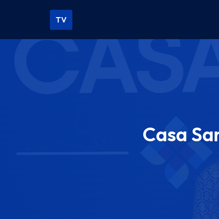
TV
Vai
al
contenuto
Casa San