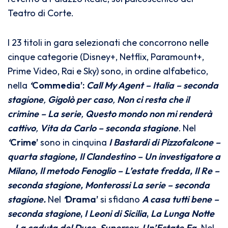
Teatro di Corte.
I 23 titoli in gara selezionati che concorrono nelle
cinque categorie (Disney+, Netflix, Paramount+,
Prime Video, Rai e Sky) sono, in ordine alfabetico,
nella
‘
Commedia’:
Call My Agent – Italia – seconda
stagione
,
Gigolò per caso
,
Non ci resta che il
crimine – La serie
,
Questo mondo non mi renderà
cattivo
,
Vita da Carlo – seconda stagione
.
Nel
‘
Crime’
sono in cinquina
I Bastardi di Pizzofalcone –
quarta stagione, Il Clandestino – Un investigatore a
Milano, Il metodo Fenoglio – L’estate fredda, Il Re –
seconda stagione, Monterossi La serie – seconda
stagione.
Nel
‘
Drama’
si sfidano
A casa tutti bene –
seconda stagione
,
I Leoni di Sicilia
,
La Lunga Notte
– La caduta del Duce
,
Supersex
,
Un’Estate Fa
.
Nel