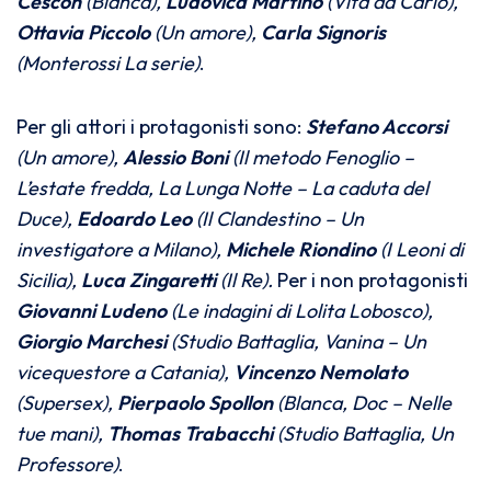
Cescon
(Blanca),
Ludovica Martino
(Vita da Carlo),
Ottavia Piccolo
(Un amore),
Carla Signoris
(Monterossi La serie)
.
Per gli attori i protagonisti sono:
Stefano Accorsi
(Un amore),
Alessio Boni
(Il metodo Fenoglio –
L’estate fredda, La Lunga Notte – La caduta del
Duce),
Edoardo Leo
(Il Clandestino – Un
investigatore a Milano),
Michele Riondino
(I Leoni di
Sicilia),
Luca Zingaretti
(Il Re).
Per i non protagonisti
Giovanni Ludeno
(Le indagini di Lolita Lobosco),
Giorgio Marchesi
(Studio Battaglia, Vanina – Un
vicequestore a Catania),
Vincenzo Nemolato
(Supersex),
Pierpaolo Spollon
(Blanca, Doc – Nelle
tue mani),
Thomas Trabacchi
(Studio Battaglia, Un
Professore)
.