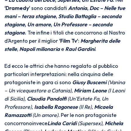
‘Dramedy’
sono candidati
Antonia
,
Doc – Nelle tue
mani – terza stagione
,
Studio Battaglia – seconda
stagione
,
Un amore
,
Un Professore – seconda
stagione
.
Tre infine i titoli che concorrono al Nastro
d’Argento per il miglior
‘Film Tv’
:
Margherita delle
stelle
,
Napoli milionaria
e
Raul Gardini
.
Ed ecco le attrici che hanno regalato al pubblico
particolari interpretazioni: nella cinquina delle
protagoniste in gara ci sono
Giusy Buscemi
(Vanina
– Un vicequestore a Catania),
Miriam Leone
(I Leoni
di Sicilia),
Claudia Pandolfi
(Un’Estate Fa, Un
Professore),
Isabella Ragonese
(Il Re),
Micaela
Ramazzotti
(Un amore).
Per le non protagoniste
concorronoinvece
Linda Caridi
(Supersex),
Michela