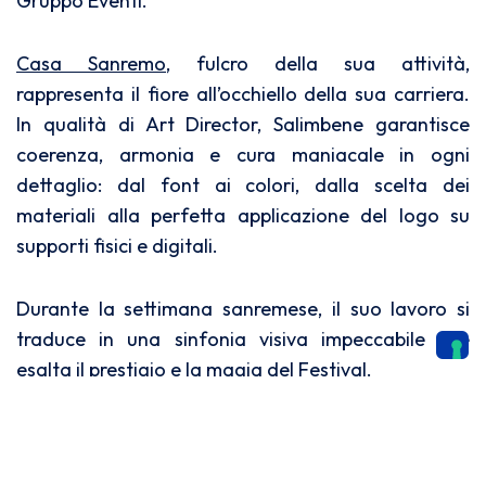
Gruppo Eventi.
Casa Sanremo
, fulcro della sua attività,
rappresenta il fiore all’occhiello della sua carriera.
In qualità di Art Director, Salimbene garantisce
coerenza, armonia e cura maniacale in ogni
dettaglio: dal font ai colori, dalla scelta dei
materiali alla perfetta applicazione del logo su
supporti fisici e digitali.
Durante la settimana sanremese, il suo lavoro si
traduce in una sinfonia visiva impeccabile che
esalta il prestigio e la magia del Festival.
Oltre ai traguardi già raggiunti, Carmine Salimbene
guarda avanti con una visione lungimirante. Tra i