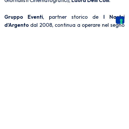
Giornalisti Cinematografici),
Laura Delli Colli
.
Gruppo Eventi
, partner storico de
I Nastri
d’Argento
dal 2008, continua a operare nel segno
di una visione condivisa che unisce spettacolo,
responsabilità e attenzione all’impatto ambientale
e sociale. Dal 2022,
Gruppo Eventi
ha adottato un
sistema di gestione sostenibile certificato UNI ISO
20121:2013, consolidando un modello organizzativo
orientato alla qualità e alla riduzione degli sprechi.
La collaborazione con il
SNGCI
conferma una
vocazione comune: valorizzare la cultura e l’arte
come leve di sviluppo, promozione territoriale e
innovazione.
“
Con I Nastri d’Argento – Grandi Serie a