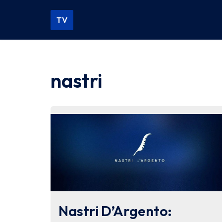
TV
Vai
al
contenuto
nastri
Nastri D’Argento: