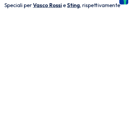
Speciali per
Vasco Rossi
e
Sting
, rispettivamente
come
Artista italiano
e
Artista internazionale del
2020.
Nel corso della conferenza, il Responsabile della
trasmissione Rai
del
Tenco 2020
,
Vincenzo
Russolillo
, ha affermato: “Ho ribattezzato questo
Tenco come il
Tenco della speranza e della fiducia
.